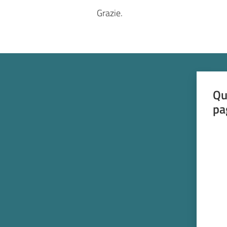
Grazie.
Qu
pa
Valut