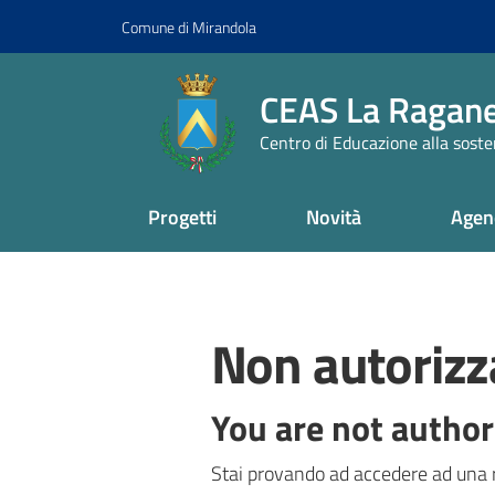
Vai al contenuto
Vai alla navigazione
Vai al footer
Comune di Mirandola
CEAS La Ragane
Centro di Educazione alla sosten
Progetti
Novità
Agen
Non autorizz
You are not author
Stai provando ad accedere ad una r