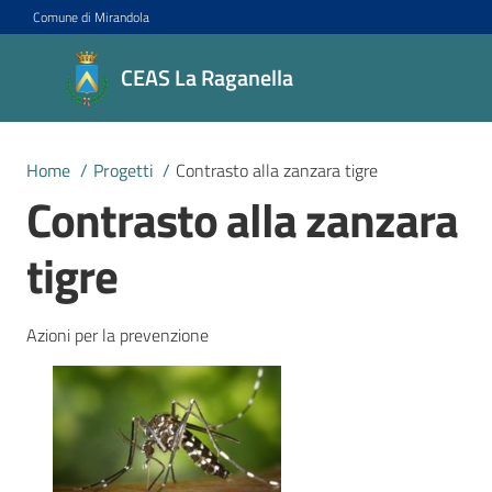
Vai al contenuto
Vai alla navigazione
Vai al footer
Comune di Mirandola
CEAS La
CEAS La Raganella
Raganella
Centro di
Educazione
Home
/
Progetti
/
Contrasto alla zanzara tigre
alla
Contrasto alla zanzara
sostenibilità
tigre
Progetti
Azioni per la prevenzione
Novità
Agenda