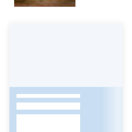
2030
Barchessone
Vecchio
-