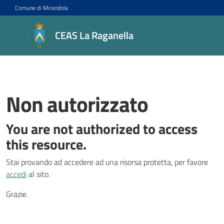
Vai al contenuto
Vai alla navigazione
Vai al footer
Comune di Mirandola
CEAS La
CEAS La Raganella
Raganella
Centro di
Educazione
alla
Non autorizzato
sostenibilità
You are not authorized to access
this resource.
Progetti
Stai provando ad accedere ad una risorsa protetta, per favore
accedi
al sito.
Novità
Grazie.
Agenda