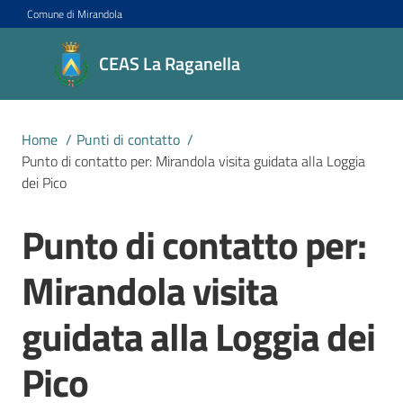
Vai al contenuto
Vai alla navigazione
Vai al footer
Comune di Mirandola
CEAS La
CEAS La Raganella
Raganella
Centro di
Educazione
Home
/
Punti di contatto
/
alla
Punto di contatto per: Mirandola visita guidata alla Loggia
sostenibilità
dei Pico
Punto di contatto per:
Salta al contenuto
Progetti
Mirandola visita
guidata alla Loggia dei
Novità
Pico
Agenda