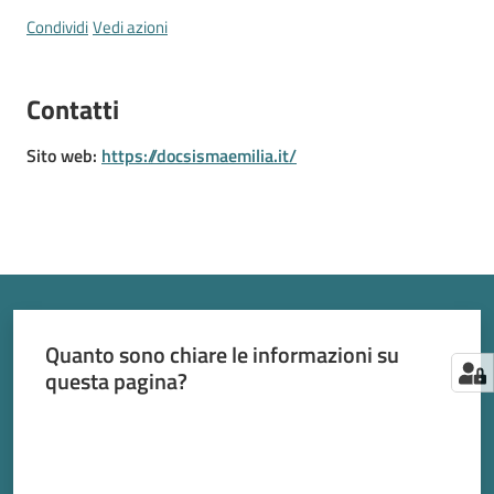
2030
Condividi
Vedi azioni
Contatti
Sito web
:
https://docsismaemilia.it/
Barchessone
Vecchio
Quanto sono chiare le informazioni su
questa pagina?
Valuta da 1 a 5 stelle