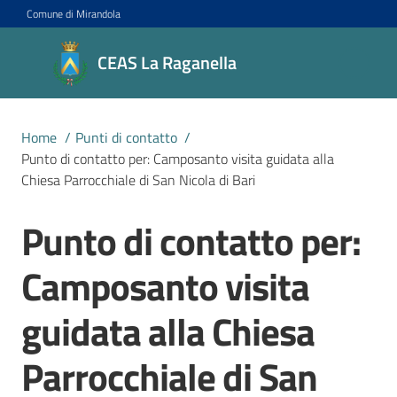
Vai al contenuto
Vai alla navigazione
Vai al footer
Comune di Mirandola
CEAS La
CEAS La Raganella
Raganella
Centro di
Educazione
Home
/
Punti di contatto
/
alla
Punto di contatto per: Camposanto visita guidata alla
sostenibilità
Chiesa Parrocchiale di San Nicola di Bari
Punto di contatto per:
Salta al contenuto
Progetti
Camposanto visita
guidata alla Chiesa
Novità
Parrocchiale di San
Agenda