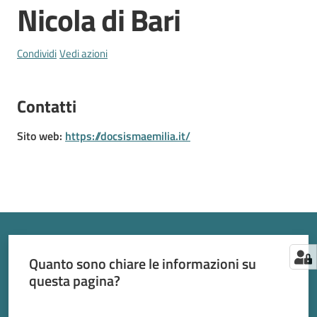
Nicola di Bari
2030
Condividi
Vedi azioni
Contatti
Barchessone
Sito web
:
https://docsismaemilia.it/
Vecchio
Quanto sono chiare le informazioni su
questa pagina?
Valuta da 1 a 5 stelle