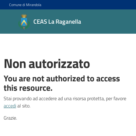
Vai al contenuto
Vai alla navigazione
Vai al footer
Comune di Mirandola
CEAS La
CEAS La Raganella
Raganella
Centro di
Educazione
alla
Non autorizzato
sostenibilità
You are not authorized to access
this resource.
Progetti
Stai provando ad accedere ad una risorsa protetta, per favore
accedi
al sito.
Novità
Grazie.
Agenda