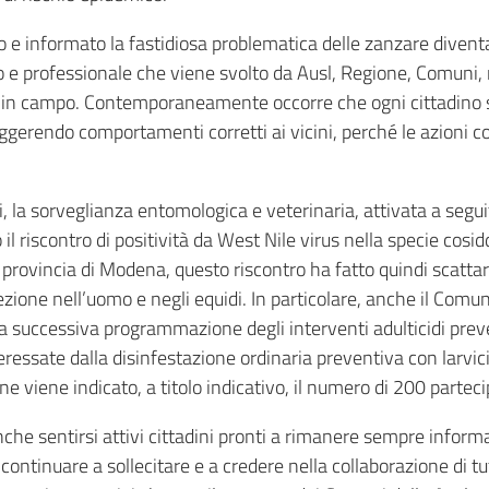
to e informato la fastidiosa problematica delle zanzare dive
nuo e professionale che viene svolto da Ausl, Regione, Comuni, 
re in campo. Contemporaneamente occorre che ogni cittadino s
ggerendo comportamenti corretti ai vicini, perché le azioni con
, la sorveglianza entomologica e veterinaria, attivata a segu
 il riscontro di positività da West Nile virus nella specie co
provincia di Modena, questo riscontro ha fatto quindi scattare i
ezione nell’uomo e negli equidi. In particolare, anche il Comune
 la successiva programmazione degli interventi adulticidi preve
teressate dalla disinfestazione ordinaria preventiva con larvic
e viene indicato, a titolo indicativo, il numero di 200 parteci
 anche sentirsi attivi cittadini pronti a rimanere sempre inform
mo continuare a sollecitare e a credere nella collaborazione di 