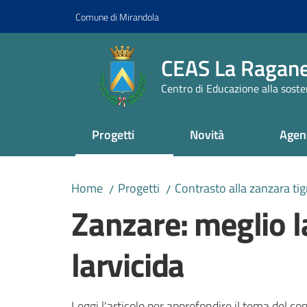
Vai al contenuto
Vai alla navigazione
Vai al footer
Comune di Mirandola
CEAS La Ragane
Centro di Educazione alla sosten
Progetti
Novità
Agen
Home
Progetti
Contrasto alla zanzara tig
/
/
Zanzare: meglio l
larvicida
Leggi l'articolo per approfondire il tema del con