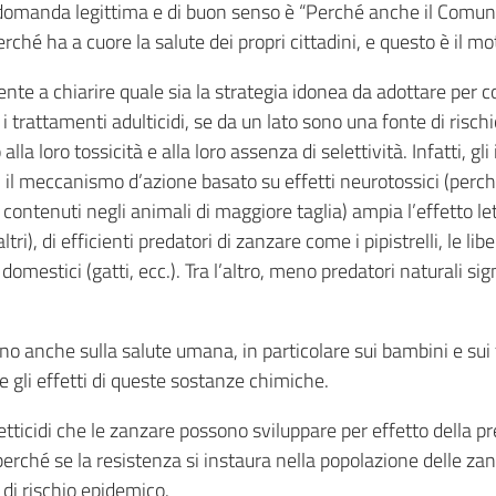
la domanda legittima e di buon senso è “Perché anche il Comune
é ha a cuore la salute dei propri cittadini, e questo è il mot
iente a chiarire quale sia la strategia idonea da adottare per 
 trattamenti adulticidi, se da un lato sono una fonte di rischi
 loro tossicità e alla loro assenza di selettività. Infatti, gli 
, il meccanismo d’azione basato su effetti neurotossici (pe
ù contenuti negli animali di maggiore taglia) ampia l’effetto le
tri), di efficienti predatori di zanzare come i pipistrelli, le libe
omestici (gatti, ecc.). Tra l’altro, meno predatori naturali s
stano anche sulla salute umana, in particolare sui bambini e 
 gli effetti di queste sostanze chimiche.
etticidi che le zanzare possono sviluppare per effetto della p
hé se la resistenza si instaura nella popolazione delle zanza
di rischio epidemico.