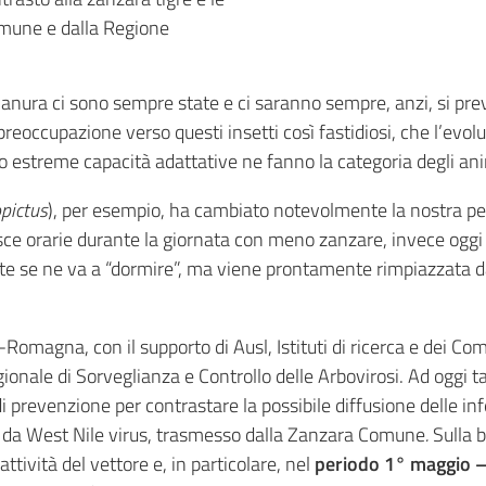
mune e dalla Regione
i pianura ci sono sempre state e ci saranno sempre, anzi, si pr
 preoccupazione verso questi insetti così fastidiosi, che l’ev
ro estreme capacità adattative ne fanno la categoria degli ani
pictus
), per esempio, ha cambiato notevolmente la nostra perce
ce orarie durante la giornata con meno zanzare, invece oggi l
nte se ne va a “dormire”, ma viene prontamente rimpiazzata 
Romagna, con il supporto di Ausl, Istituti di ricerca e dei Comu
onale di Sorveglianza e Controllo delle Arbovirosi. Ad oggi t
 di prevenzione per contrastare la possibile diffusione delle i
ni da West Nile virus, trasmesso dalla Zanzara Comune
.
Sulla b
attività del vettore e, in particolare, nel
periodo 1° maggio – 