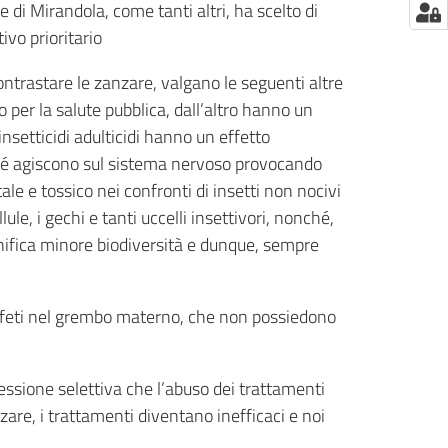
 di Mirandola, come tanti altri, ha scelto di
ivo prioritario
contrastare le zanzare, valgano le seguenti altre
o per la salute pubblica, dall’altro hanno un
insetticidi adulticidi hanno un effetto
rché agiscono sul sistema nervoso provocando
tale e tossico nei confronti di insetti non nocivi
llule, i gechi e tanti uccelli insettivori, nonché,
ignifica minore biodiversità e dunque, sempre
sui feti nel grembo materno, che non possiedono
ressione selettiva che l’abuso dei trattamenti
re, i trattamenti diventano inefficaci e noi