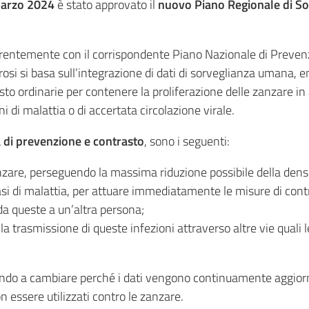
 marzo 2024
è stato approvato il
nuovo Piano Regionale di Sor
erentemente con il corrispondente Piano Nazionale di Prevenz
si si basa sull’integrazione di dati di sorveglianza umana, en
asto ordinarie per contenere la proliferazione delle zanzare i
i di malattia o di accertata circolazione virale.
a di prevenzione e contrasto
, sono i seguenti:
nzare, perseguendo la massima riduzione possibile della densi
asi di malattia, per attuare immediatamente le misure di contr
 da queste a un’altra persona;
 trasmissione di queste infezioni attraverso altre vie quali le
uando a cambiare perché i dati vengono continuamente aggior
n essere utilizzati contro le zanzare.