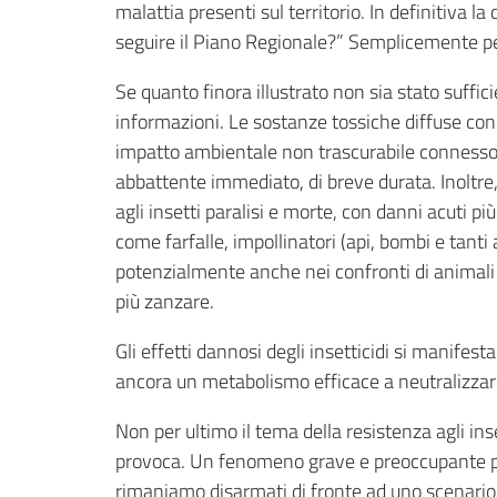
malattia presenti sul territorio. In definitiva 
seguire il Piano Regionale?” Semplicemente perch
Se quanto finora illustrato non sia stato suffic
informazioni. Le sostanze tossiche diffuse con i
impatto ambientale non trascurabile connesso alla
abbattente immediato, di breve durata. Inoltre
agli insetti paralisi e morte, con danni acuti pi
come farfalle, impollinatori (api, bombi e tanti al
potenzialmente anche nei confronti di animali d
più zanzare.
Gli effetti dannosi degli insetticidi si manife
ancora un metabolismo efficace a neutralizzare
Non per ultimo il tema della resistenza agli ins
provoca. Un fenomeno grave e preoccupante perc
rimaniamo disarmati di fronte ad uno scenario 