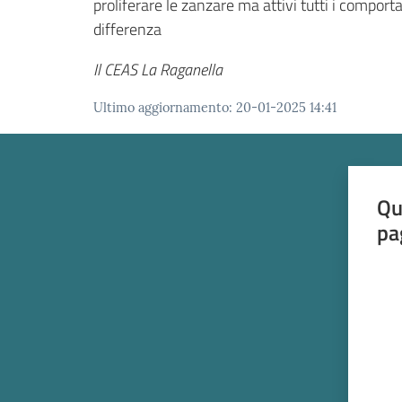
proliferare le zanzare ma attivi tutti i compo
differenza
Il CEAS La Raganella
Ultimo aggiornamento
:
20-01-2025 14:41
Qu
pa
Valut