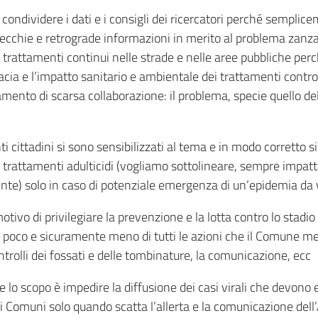
condividere i dati e i consigli dei ricercatori perché semplic
ecchie e retrograde informazioni in merito al problema zanzare
rattamenti continui nelle strade e nelle aree pubbliche pe
acia e l’impatto sanitario e ambientale dei trattamenti contro 
mento di scarsa collaborazione: il problema, specie quello dell
ti cittadini si sono sensibilizzati al tema e in modo corretto
i trattamenti adulticidi (vogliamo sottolineare, sempre impat
biente) solo in caso di potenziale emergenza di un’epidemia da
vo di privilegiare la prevenzione e la lotta contro lo stadio 
poco e sicuramente meno di tutti le azioni che il Comune met
ontrolli dei fossati e delle tombinature, la comunicazione, ecc
 se lo scopo è impedire la diffusione dei casi virali che devo
i Comuni solo quando scatta l’allerta e la comunicazione dell’A