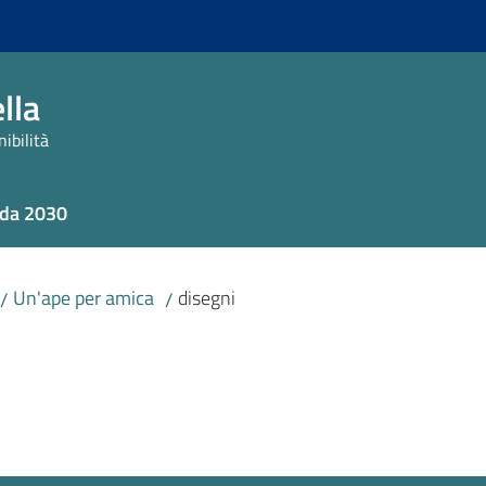
lla
ibilità
da 2030
Un'ape per amica
disegni
/
/