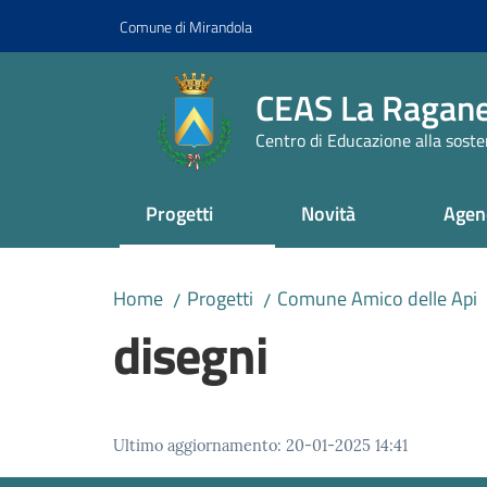
Vai al contenuto
Vai alla navigazione
Vai al footer
Comune di Mirandola
CEAS La Ragane
Centro di Educazione alla sosten
Progetti
Novità
Agen
Home
Progetti
Comune Amico delle Api
/
/
disegni
Ultimo aggiornamento
:
20-01-2025 14:41