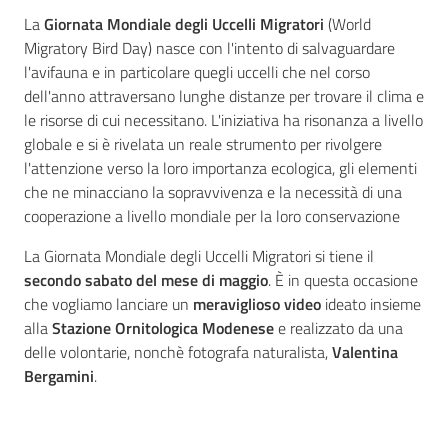
2030
La
Giornata Mondiale degli Uccelli Migratori
(World
Migratory Bird Day) nasce con l'intento di salvaguardare
l'avifauna e in particolare quegli uccelli che nel corso
dell'anno attraversano lunghe distanze per trovare il clima e
le risorse di cui necessitano. L'iniziativa ha risonanza a livello
globale e si è rivelata un reale strumento per rivolgere
l'attenzione verso la loro importanza ecologica, gli elementi
Barchessone
che ne minacciano la sopravvivenza e la necessità di una
Vecchio
cooperazione a livello mondiale per la loro conservazione
Menu selezionato
La Giornata Mondiale degli Uccelli Migratori si tiene il
secondo sabato del mese di maggio
. È in questa occasione
che vogliamo lanciare un
meraviglioso video
ideato insieme
alla
Stazione Ornitologica Modenese
e realizzato da una
delle volontarie, nonchè fotografa naturalista,
Valentina
Bergamini
.