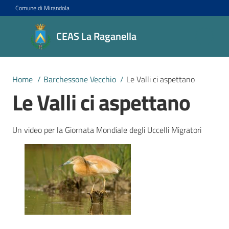
Vai al contenuto
Vai alla navigazione
Vai al footer
Comune di Mirandola
CEAS La
CEAS La Raganella
Raganella
Centro di
Educazione
Home
/
Barchessone Vecchio
/
Le Valli ci aspettano
alla
Le Valli ci aspettano
sostenibilità
Un video per la Giornata Mondiale degli Uccelli Migratori
Progetti
Novità
Agenda